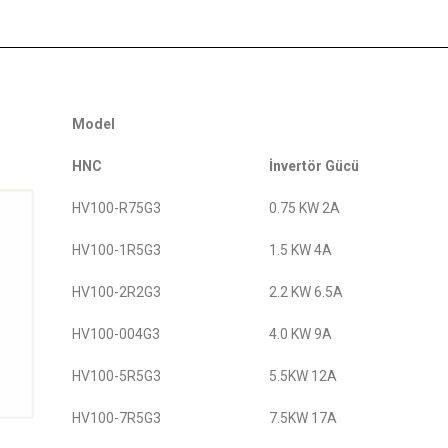
Model
HNC
İnvertör Gücü
HV100-R75G3
0.75 KW 2A
HV100-1R5G3
1.5 KW 4A
HV100-2R2G3
2.2 KW 6.5A
HV100-004G3
4.0 KW 9A
HV100-5R5G3
5.5KW 12A
HV100-7R5G3
7.5KW 17A