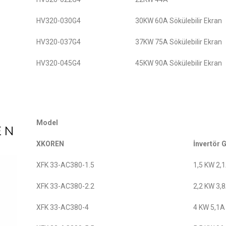
HV320-030G4
30KW 60A Sökülebilir Ekran
HV320-037G4
37KW 75A Sökülebilir Ekran
HV320-045G4
45KW 90A Sökülebilir Ekran
Model
EN
XKOREN
İnvertör 
XFK 33-AC380-1.5
1,5 KW 2,
XFK 33-AC380-2.2
2,2 KW 3,
XFK 33-AC380-4
4 KW 5,1A