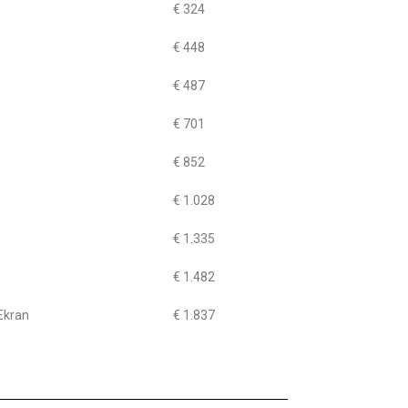
€ 324
€ 448
€ 487
€ 701
€ 852
€ 1.028
€ 1.335
€ 1.482
Ekran
€ 1.837