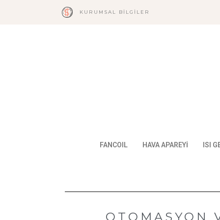
KURUMSAL BILGILER
FANCOIL
HAVA APAREYİ
ISI 
OTOMASYON V