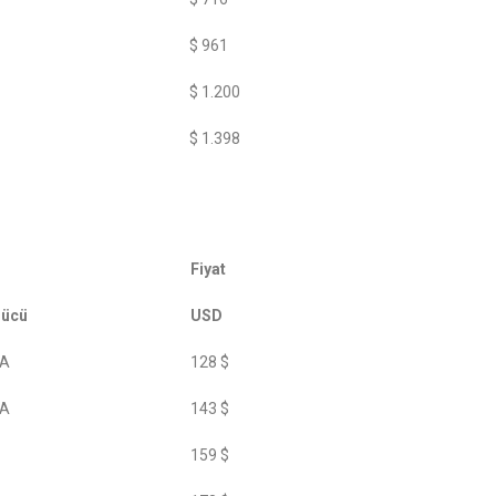
$ 961
$ 1.200
$ 1.398
Fiyat
Gücü
USD
1A
128 $
8A
143 $
159 $