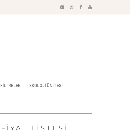
FİLTRELER
EKOLOJİ ÜNİTESİ
İYAT LİSTESİ