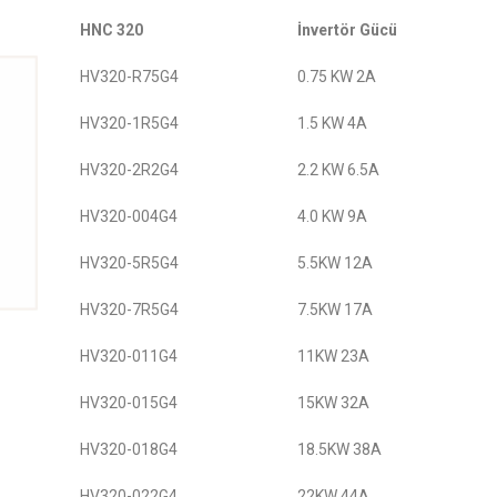
HNC 320
İnvertör Gücü
HV320-R75G4
0.75 KW 2A
HV320-1R5G4
1.5 KW 4A
HV320-2R2G4
2.2 KW 6.5A
HV320-004G4
4.0 KW 9A
HV320-5R5G4
5.5KW 12A
HV320-7R5G4
7.5KW 17A
HV320-011G4
11KW 23A
HV320-015G4
15KW 32A
HV320-018G4
18.5KW 38A
HV320-022G4
22KW 44A