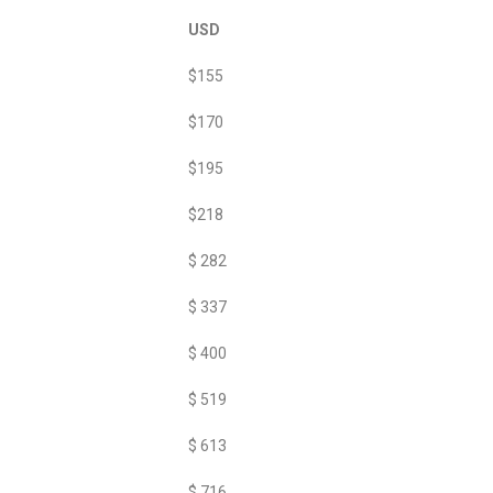
USD
$155
$170
$195
$218
$ 282
$ 337
$ 400
$ 519
$ 613
$ 716