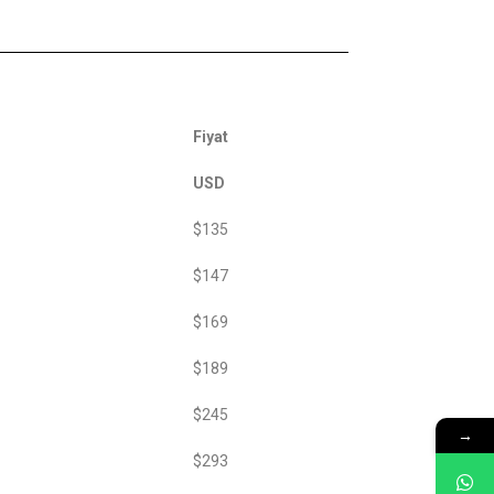
Fiyat
USD
$135
$147
$169
$189
$245
→
$293