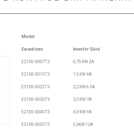
Model
Euradrives
İnvertör Gücü
E2100-0007T3
0,75 KW 2A
E2100-0015T3
1,5 KW 4A
E2100-0022T3
2,2 KW 6.5A
E2100-0030T3
3,0 KW 7A
E2100-0040T3
4,0 KW 9A
E2100-0055T3
5,5KW 12A