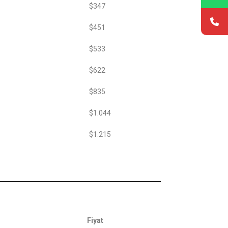
$347
$451
$533
$622
$835
$1.044
$1.215
Fiyat