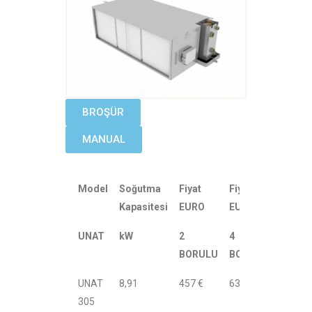
BROŞÜR
MANUAL
Model
Soğutma
Fiyat
Fiyat
Kapasitesi
EURO
EURO
UNAT
kW
2
4
BORULU
BORULU
UNAT
8,91
457 €
6340 €
305