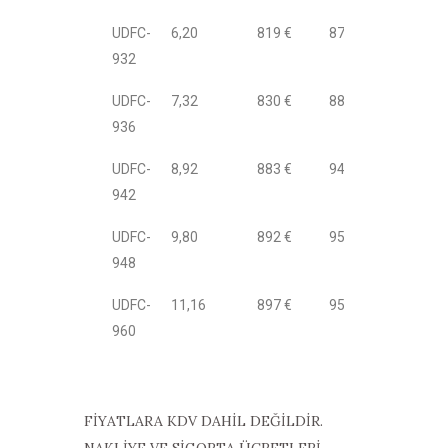
UDFC-
6,20
819 €
876 €
932
UDFC-
7,32
830 €
888 €
936
UDFC-
8,92
883 €
944 €
942
UDFC-
9,80
892 €
951 €
948
UDFC-
11,16
897 €
956 €
960
FİYATLARA KDV DAHİL DEĞİLDİR.
NAKLİYE VE SİGORTA ÜCRETLERİ