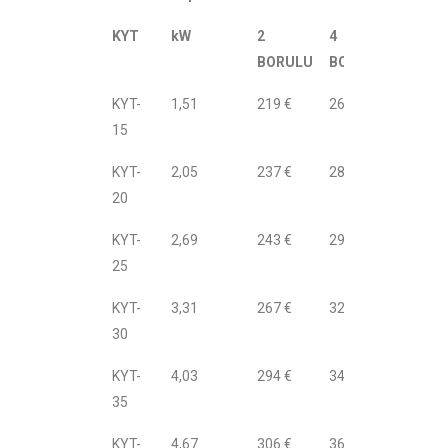
KYT
kW
2
4
BORULU
BORULU
KYT-
1,51
219 €
264 €
15
KYT-
2,05
237 €
282 €
20
KYT-
2,69
243 €
290 €
25
KYT-
3,31
267 €
320 €
30
KYT-
4,03
294 €
347 €
35
KYT-
4,67
306 €
362 €