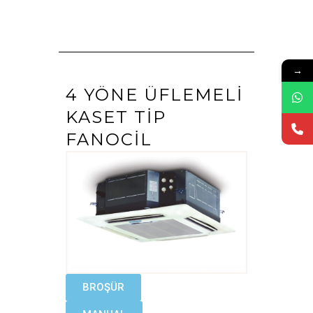
→
4 YÖNE ÜFLEMELI
KASET TIP
FANOCIL
BROŞÜR