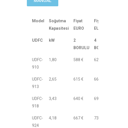
MANUAL
Model
Soğutma
Fiyat
Fiyat
Kapasitesi
EURO
EURO
UDFC
kW
2
4
BORULU
BORULU
UDFC-
1,80
588 €
629 €
910
UDFC-
2,65
615 €
662 €
913
UDFC-
3,43
640 €
698 €
918
UDFC-
4,18
667 €
731 €
924