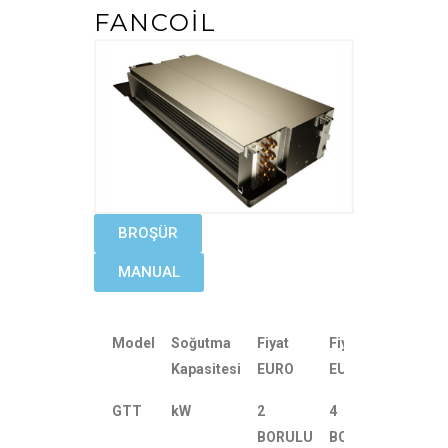
FANCOIL
BROŞÜR
MANUAL
Model
Soğutma
Fiyat
Fiyat
Kapasitesi
EURO
EURO
GTT
kW
2
4
BORULU
BORULU