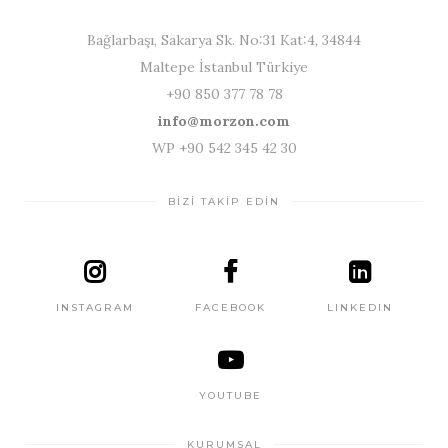
Bağlarbaşı, Sakarya Sk. No:31 Kat:4, 34844
Maltepe İstanbul Türkiye
+90 850 377 78 78
info@morzon.com
WP +90 542 345 42 30
BİZİ TAKİP EDİN
INSTAGRAM
FACEBOOK
LINKEDIN
YOUTUBE
KURUMSAL