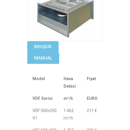
BROŞÜR
MANUAL
Model
Hava
Fiyat
Debisi
VDF Serisi
m³/h
EURO
VDF 500×250
1.462
211 €
V1
m³/h