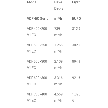
Model
Hava
Fiyat
Debisi
VDF-EC Serisi
m³/h
EURO
VDF 400×200
739
312 €
V1 EC
m³/h
VDF 500×250
1.266
382 €
V1 EC
m³/h
VDF 500×300
2.109
894 €
V1 EC
m³/h
VDF 600×300
3.316
921 €
V1 EC
m³/h
VDF 700×400
4.569
1.096
V1 EC
m³/h
€