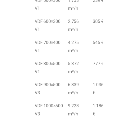
VDF 500×300
1.753
239 €
V1
m³/h
VDF 600×300
2.756
305 €
V1
m³/h
VDF 700×400
4.275
545 €
V1
m³/h
VDF 800×500
5.872
777 €
V1
m³/h
VDF 900×500
6.839
1.036
V3
m³/h
€
VDF 1000×500
9.228
1.186
V3
m³/h
€