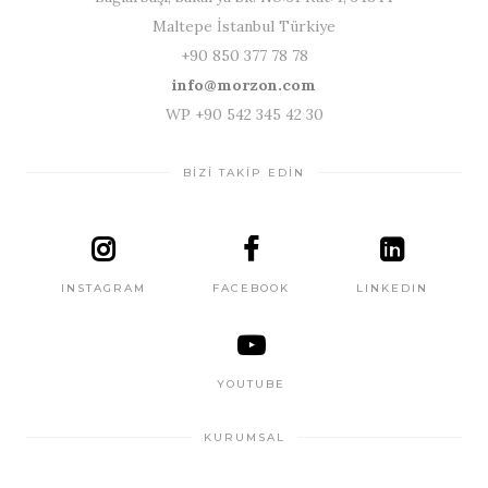
Maltepe İstanbul Türkiye
+90 850 377 78 78
info@morzon.com
WP +90 542 345 42 30
BİZİ TAKİP EDİN
INSTAGRAM
FACEBOOK
LINKEDIN
YOUTUBE
KURUMSAL