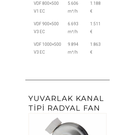
VDF 800×500
5.606
1.188
V1 EC
m³/h
€
VDF 900×500
6.693
1.511
V3 EC
m³/h
€
VDF 1000×500
9.894
1.863
V3 EC
m³/h
€
YUVARLAK KANAL
TIPI RADYAL FAN