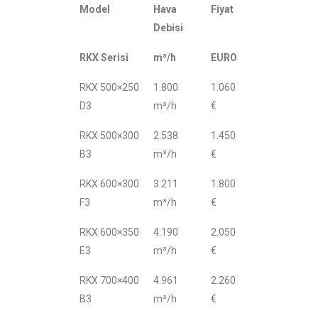
Model
Hava
Fiyat
Debisi
RKX Serisi
m³/h
EURO
RKX 500×250
1.800
1.060
D3
m³/h
€
RKX 500×300
2.538
1.450
B3
m³/h
€
RKX 600×300
3.211
1.800
F3
m³/h
€
RKX 600×350
4.190
2.050
E3
m³/h
€
RKX 700×400
4.961
2.260
B3
m³/h
€