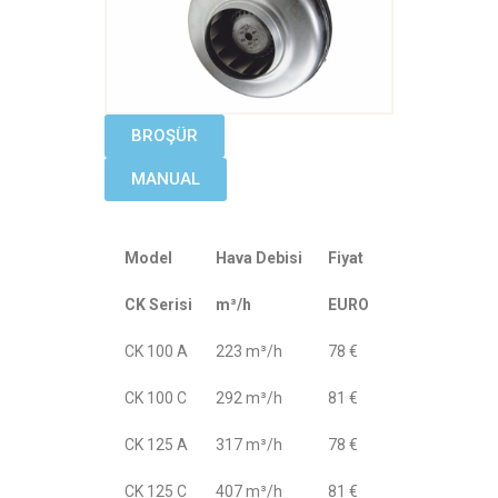
BROŞÜR
MANUAL
Model
Hava Debisi
Fiyat
CK Serisi
m³/h
EURO
CK 100 A
223 m³/h
78 €
CK 100 C
292 m³/h
81 €
CK 125 A
317 m³/h
78 €
CK 125 C
407 m³/h
81 €