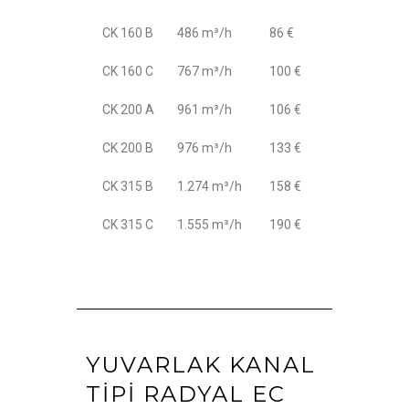
CK 160 B
486 m³/h
86 €
CK 160 C
767 m³/h
100 €
CK 200 A
961 m³/h
106 €
CK 200 B
976 m³/h
133 €
CK 315 B
1.274 m³/h
158 €
CK 315 C
1.555 m³/h
190 €
YUVARLAK KANAL
TIPI RADYAL EC