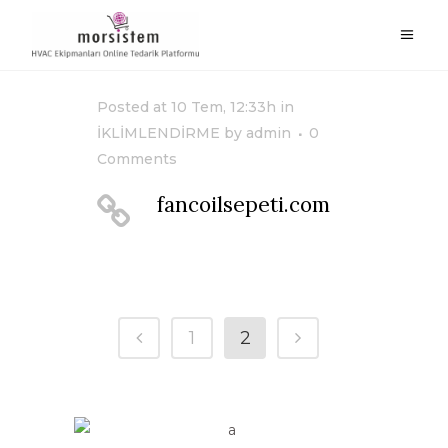
Posted at 10 Tem, 12:33h
in
İKLİMLENDİRME
by
admin
0
Comments
fancoilsepeti.com
1
2