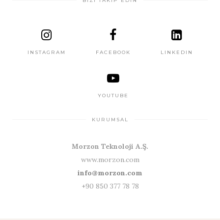
BİZİ TAKİP EDİN
INSTAGRAM
FACEBOOK
LINKEDIN
YOUTUBE
KURUMSAL
Morzon Teknoloji A.Ş.
www.morzon.com
info@morzon.com
+90 850 377 78 78