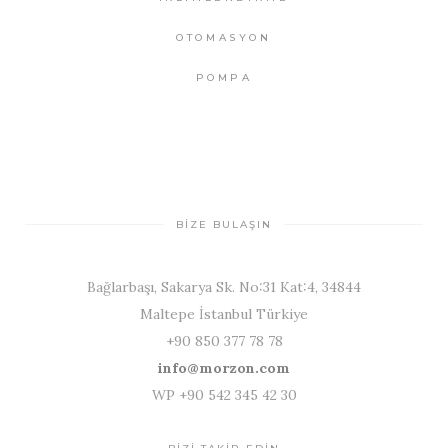
OTOMASYON
POMPA
BİZE BULAŞIN
Bağlarbaşı, Sakarya Sk. No:31 Kat:4, 34844
Maltepe İstanbul Türkiye
+90 850 377 78 78
info@morzon.com
WP +90 542 345 42 30