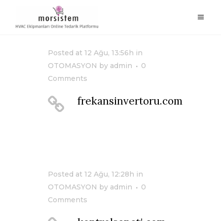
Posted at 12 Ağu, 13:56h
in
OTOMASYON
by
admin
0
Comments
frekansinvertoru.com
Posted at 12 Ağu, 12:28h
in
OTOMASYON
by
admin
0
Comments