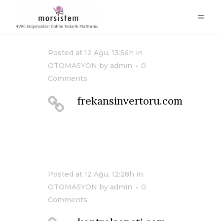
Posted at 12 Ağu, 13:56h
in
OTOMASYON
by
admin
0
Comments
frekansinvertoru.com
Posted at 12 Ağu, 12:28h
in
OTOMASYON
by
admin
0
Comments