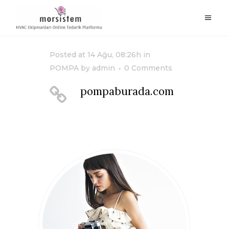
Posted at 14 Ağu, 08:26h
in
POMPA
by
admin
0 Comments
pompaburada.com