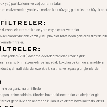
 yağ partiküllerini ve yağ buharını tutar.
m malzemeden yapılır ve mekanik bir süzgeç gibi çalışarak büyük parti
FILTRELER:
dumanı elektrostatik alan yardımıyla çeker ve toplar.
iksel olarak yüklenir ve zıt yüklü plakalar tarafından çekilerek filtrede biri
erimle filtreler.
ILTRELER:
 bileşenleri (VOC) adsorbe ederek ortamdan uzaklaştırır.
anına sahip bir malzemedir ve havadaki kokuları ve kimyasal maddeleri
ndüstriyel mutfaklarda, özellikle kızartma ve ızgara gibi işlemlerden
:
 mikroorganizmaları filtreler.
apasitesine sahip bu filtreler, havadaki ince tozlar ve alerjenler gibi
filtreler genellikle son aşamada kullanılır ve ortam hava kalitesini artırır.