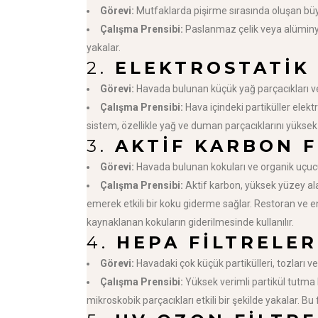
Görevi:
Mutfaklarda pişirme sırasında oluşan büyük
Çalışma Prensibi:
Paslanmaz çelik veya alüminyu
yakalar.
2.
ELEKTROSTATIK 
Görevi:
Havada bulunan küçük yağ parçacıkları ve 
Çalışma Prensibi:
Hava içindeki partiküller elektr
sistem, özellikle yağ ve duman parçacıklarını yüksek v
3.
AKTIF KARBON F
Görevi:
Havada bulunan kokuları ve organik uçucu
Çalışma Prensibi:
Aktif karbon, yüksek yüzey al
emerek etkili bir koku giderme sağlar. Restoran ve e
kaynaklanan kokuların giderilmesinde kullanılır.
4.
HEPA FILTRELER
Görevi:
Havadaki çok küçük partikülleri, tozları ve
Çalışma Prensibi:
Yüksek verimli partikül tutma k
mikroskobik parçacıkları etkili bir şekilde yakalar. Bu 