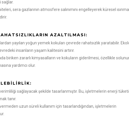
 sağlar.
niteleri, sera gazlarının atmosfere salınımını engelleyerek küresel ısınma
irir.
AHATSIZLIKLARIN AZALTILMASI:
ardan yayılan yoğun yemek kokuları çevrede rahatsızlık yaratabilir. Ekolo
 çevredeki insanların yaşam kalitesini artırır.
a biriken zararlı kimyasalların ve kokuların giderilmesi, özellikle solun
lmasına yardımcı olur.
LEBILIRLIK:
verimliliği sağlayacak şekilde tasarlanmıştır. Bu, işletmelerin enerji tüket
nak tanır.
r vermeden uzun süreli kullanım için tasarlandığından, işletmelerin
ur.