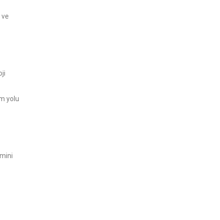
 ve
ji
um yolu
imini