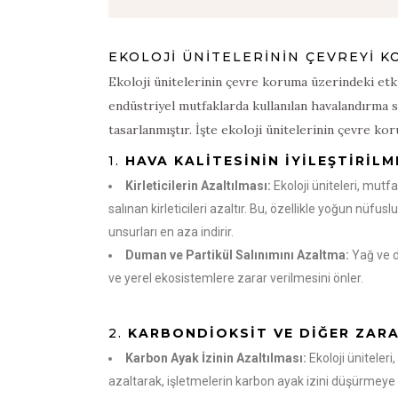
EKOLOJİ ÜNİTELERİNİN ÇEVREYİ 
Ekoloji ünitelerinin çevre koruma üzerindeki etkis
endüstriyel mutfaklarda kullanılan havalandırma s
tasarlanmıştır. İşte ekoloji ünitelerinin çevre kor
1.
HAVA KALITESININ İYILEŞTIRILM
Kirleticilerin Azaltılması:
Ekoloji üniteleri, mutf
salınan kirleticileri azaltır. Bu, özellikle yoğun nüfus
unsurları en aza indirir.
Duman ve Partikül Salınımını Azaltma:
Yağ ve d
ve yerel ekosistemlere zarar verilmesini önler.
2.
KARBONDIOKSIT VE DIĞER ZARA
Karbon Ayak İzinin Azaltılması:
Ekoloji üniteleri
azaltarak, işletmelerin karbon ayak izini düşürmeye ya