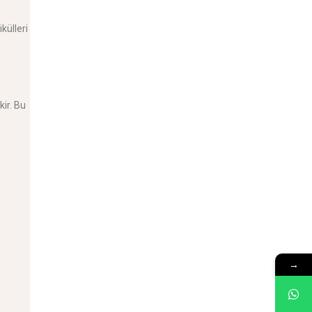
külleri
kir. Bu
→