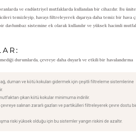
oranlarda ve endüstriyel mutfaklarda kullanılan bir cihazdır. Bu ünite
ileri temizleyip, havayı filtreleyerek dışarıya daha temiz bir hava çı
 bir davlumbaz sistemine ek olarak kullanılır ve yüksek hacimli mutfa
LAR:
mediği durumlarda, çevreye daha duyarlı ve etkili bir havalandırma
 yağ, duman ve kötü kokuları gidermek için çeşitli filtreleme sistemlerine
r.
mutfaktan çıkan kötü kokular minimuma indirilir.
 çevreye salınan zararlı gazları ve partikülleri filtreleyerek çevre dostu bi
ma riski yüksek olduğu için bu sistemler yangın riskini de azaltır.