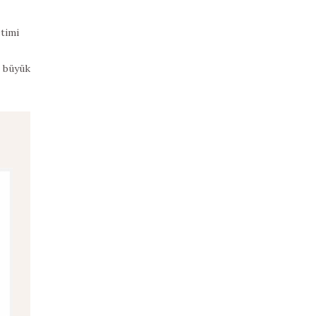
timi
e büyük