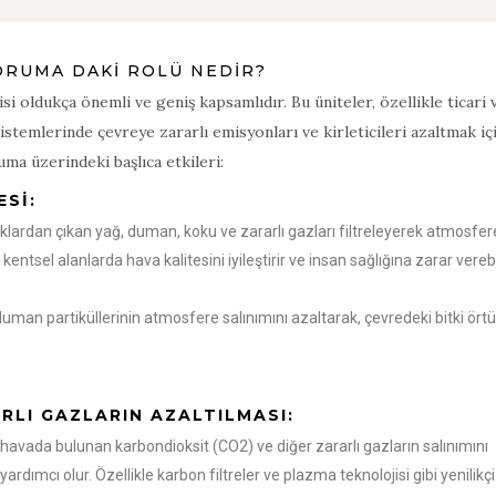
KORUMA DAKİ ROLÜ NEDİR?
i oldukça önemli ve geniş kapsamlıdır. Bu üniteler, özellikle ticari 
istemlerinde çevreye zararlı emisyonları ve kirleticileri azaltmak iç
uma üzerindeki başlıca etkileri:
ESI:
aklardan çıkan yağ, duman, koku ve zararlı gazları filtreleyerek atmosfer
lu kentsel alanlarda hava kalitesini iyileştirir ve insan sağlığına zarar vere
uman partiküllerinin atmosfere salınımını azaltarak, çevredeki bitki ört
RLI GAZLARIN AZALTILMASI:
, havada bulunan karbondioksit (CO2) ve diğer zararlı gazların salınımını
rdımcı olur. Özellikle karbon filtreler ve plazma teknolojisi gibi yenilikçi