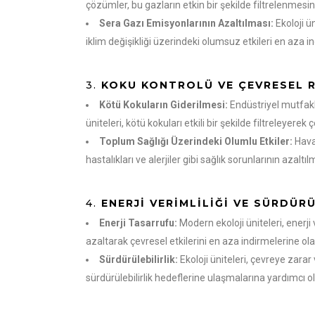
çözümler, bu gazların etkin bir şekilde filtrelenmesini
Sera Gazı Emisyonlarının Azaltılması:
Ekoloji ü
iklim değişikliği üzerindeki olumsuz etkileri en aza ind
3.
KOKU KONTROLÜ VE ÇEVRESEL R
Kötü Kokuların Giderilmesi:
Endüstriyel mutfakl
üniteleri, kötü kokuları etkili bir şekilde filtreleyerek
Toplum Sağlığı Üzerindeki Olumlu Etkiler:
Havad
hastalıkları ve alerjiler gibi sağlık sorunlarının azaltı
4.
ENERJI VERIMLILIĞI VE SÜRDÜRÜ
Enerji Tasarrufu:
Modern ekoloji üniteleri, enerji 
azaltarak çevresel etkilerini en aza indirmelerine ola
Sürdürülebilirlik:
Ekoloji üniteleri, çevreye zara
sürdürülebilirlik hedeflerine ulaşmalarına yardımcı ol