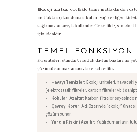
Ekoloji ünitesi
özellikle ticari mutfaklarda, rest
mutfaktan çıkan duman, buhar, yağ ve diğer kirletic
sağlamak amacıyla kullanılır. Genellikle, standart
için idealdir.
TEMEL FONKSIYON
Bu üniteler, standart mutfak davlumbazlarının yet
çözümü sunmak amacıyla tercih edilir.
Havayı Temizler:
Ekoloji üniteleri, havadaki
(elektrostatik filtreler, karbon filtreler vb.) sahipti
Kokuları Azaltır:
Karbon filtreler sayesinde 
Çevreyi Korur:
Adı üzerinde “ekoloji” ünitesi,
çözüm sunar.
Yangın Riskini Azaltır:
Yağlı dumanların tutuş